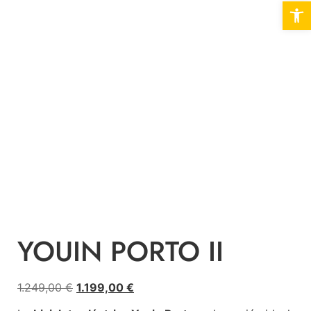
Abrir 
YOUIN PORTO II
1.249,00
€
1.199,00
€