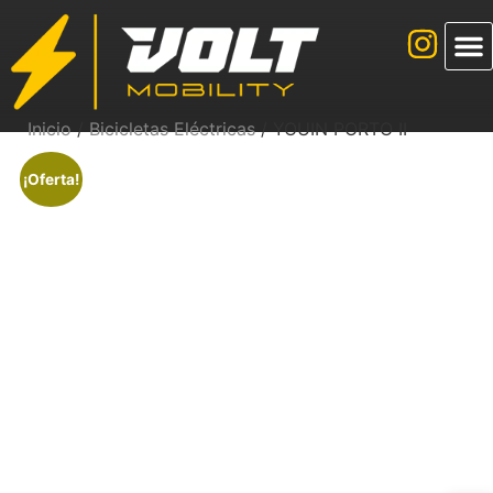
Inicio
/
Bicicletas Eléctricas
/ YOUIN PORTO II
¡Oferta!