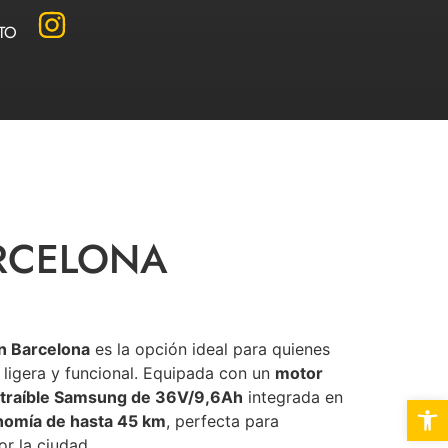
TO
RCELONA
in Barcelona
es la opción ideal para quienes
 ligera y funcional. Equipada con un
motor
xtraíble Samsung de 36V/9,6Ah
integrada en
Abrir 
nomía de hasta 45 km
, perfecta para
r la ciudad.