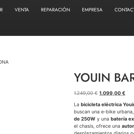
ER
VENTA
REPARACIÓN
EMPRESA
CONTAC
ONA
YOUIN BA
1.249,00
€
1.099,00
€
La
bicicleta eléctrica You
buscan una e-bike urbana,
de 250W
y una
batería e
el chasis, ofrece una
auto
desplazamientos diarios po