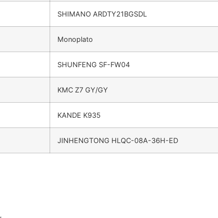
SHIMANO ARDTY21BGSDL
Monoplato
SHUNFENG SF-FW04
KMC Z7 GY/GY
KANDE K935
JINHENGTONG HLQC-08A-36H-ED