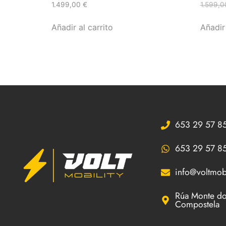
1.499,00
€
1.599,
Añadir al carrito
Añadir 
653 29 57 8
653 29 57 8
info@voltmobi
Rúa Monte do
Compostela