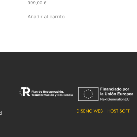
999,00
€
Añadir al carrito
DISEÑO WEB _ HOSTISOFT
d