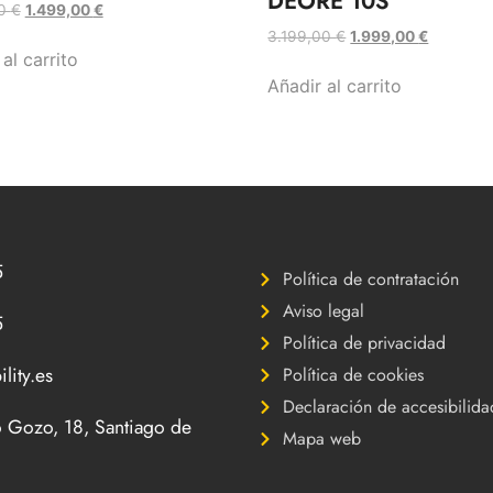
DEORE 10S
00
€
1.499,00
€
3.199,00
€
1.999,00
€
al carrito
Añadir al carrito
5
Política de contratación
Aviso legal
5
Política de privacidad
lity.es
Política de cookies
Declaración de accesibilida
 Gozo, 18, Santiago de
Mapa web