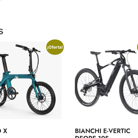
”
s
¡Oferta!
O X
BIANCHI E-VERTIC