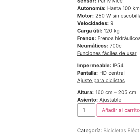
Sensor:
Par Mivice
Autonomía:
Hasta 100 km
Motor:
250 W sin escobill
Velocidades:
9
Carga útil:
120 kg
Frenos:
Frenos hidráulico
Neumáticos:
700c
Funciones fáciles de usar
Impermeable:
IP54
Pantalla:
HD central
Ajuste para ciclistas
Altura:
160 cm – 205 cm
Asiento:
Ajustable
Añadir al carrito
Categoría:
Bicicletas Eléct