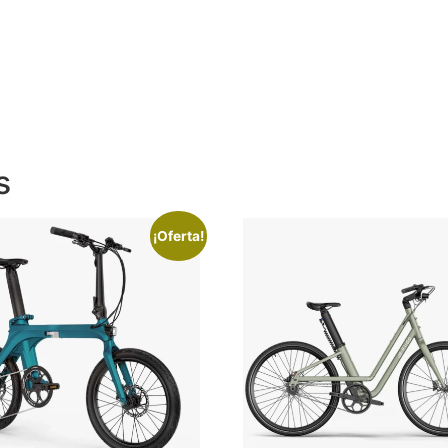
s
¡Oferta!