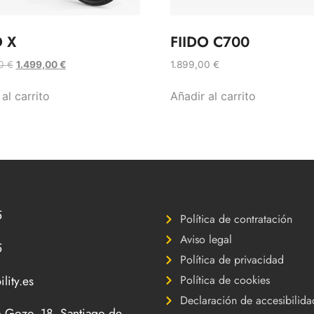
O X
FIIDO C700
00
€
1.499,00
€
1.899,00
€
al carrito
Añadir al carrito
5
Política de contratación
Aviso legal
5
Política de privacidad
lity.es
Política de cookies
Declaración de accesibilida
 Gozo, 18, Santiago de