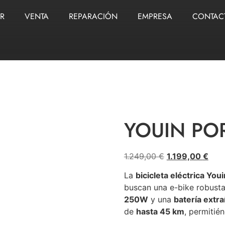
ER
VENTA
REPARACIÓN
EMPRESA
CONTAC
YOUIN POR
1.249,00
€
1.199,00
€
La
bicicleta eléctrica You
buscan una e-bike robusta
250W
y una
batería extr
de
hasta 45 km
, permitié