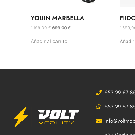
YOUIN MARBELLA
FIID
1.199,00
€
699,00
€
1.599,
Añadir al carrito
Añadir 
653 29 57 8
653 29 57 8
info@voltmobi
Rúa Monte do