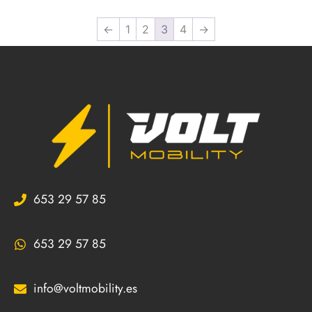
←
1
2
3
4
→
653 29 57 85
653 29 57 85
info@voltmobility.es