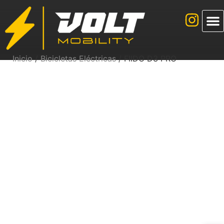
Inicio
/
Bicicletas Eléctricas
/ FIIDO D3 PRO