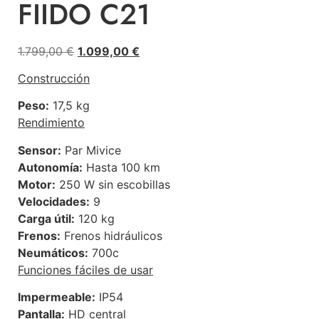
FIIDO C21
1.799,00
€
1.099,00
€
Construcción
Peso:
17,5 kg
Rendimiento
Sensor:
Par Mivice
Autonomía:
Hasta 100 km
Motor:
250 W sin escobillas
Velocidades:
9
Carga útil:
120 kg
Frenos:
Frenos hidráulicos
Neumáticos:
700c
Funciones fáciles de usar
Impermeable:
IP54
Pantalla:
HD central