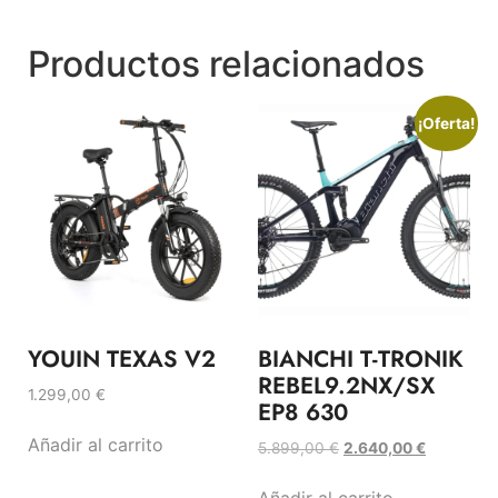
Productos relacionados
¡Oferta!
YOUIN TEXAS V2
BIANCHI T-TRONIK
REBEL9.2NX/SX
1.299,00
€
EP8 630
Añadir al carrito
5.899,00
€
2.640,00
€
Añadir al carrito