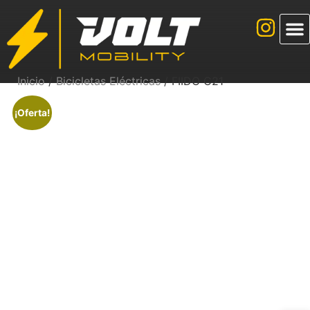
Inicio
/
Bicicletas Eléctricas
/ FIIDO C21
¡Oferta!