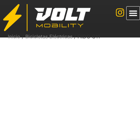
Inicio
/
Bicicletas Eléctricas
/ FIIDO C11